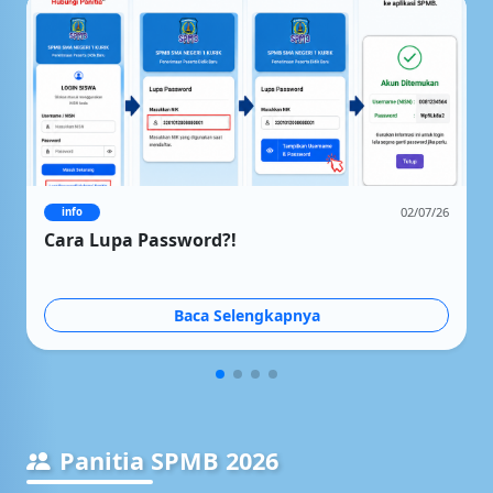
02/07/26
penting
Pendaftar Online tidak perlu ikut menda
secara offline
Baca Selengkapnya
Panitia SPMB 2026