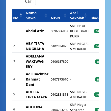
Cari:
Nama
Asal
No
Siswa
NISN
Sekolah
Biodata
SMP BP AL
1
Abdul Aziz
0096086957
KHOLIDIYAH
100%
KURIK
ABY TIRTA
SMP NEGERI
2
0102834875
100%
NUGRAHA
5 MERAUKE
ADELIANA
3
WAKIWAG
0106637890
-
88%
ERY
Adil Bachtiar
4
Rahmat
0107875670
-
88%
Dani
ADILLA
SMP NEGERI
5
0102831318
100%
TIRTA MAYA
4 MERAUKE
SMP Negeri
ADOLINA
6
0104223230
Satu Atap
88%