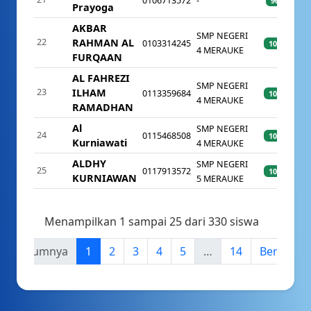
0106713572
-
96%
Prayoga
AKBAR
SMP NEGERI
22
RAHMAN AL
0103314245
100%
4 MERAUKE
FURQAAN
AL FAHREZI
SMP NEGERI
23
ILHAM
0113359684
100%
4 MERAUKE
RAMADHAN
Al
SMP NEGERI
24
0115468508
100%
Kurniawati
4 MERAUKE
ALDHY
SMP NEGERI
25
0117913572
100%
KURNIAWAN
5 MERAUKE
Menampilkan 1 sampai 25 dari 330 siswa
Sebelumnya
1
2
3
4
5
…
14
Berikutny