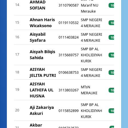
AHMAD
14
3110790587
Ma'arif NU
100%
SOFIAN
Merauke
Ahnan Haris
SMP NEGERI
15
0119110532
100%
Wicaksono
4 MERAUKE
Aisyabil
SMP NEGERI
16
0111403824
100%
Syafara
4 MERAUKE
SMP BP AL
Aisyah Bilqis
17
3115669757
KHOLIDIYAH
100%
Sahida
KURIK
AISYAH
SMP NEGERI
18
0106638753
100%
JELITA PUTRI
4 MERAUKE
AISYAH
MTsN
19
LATHIFA UL
3113803267
100%
MERAUKE
HUSNA
SMP BP AL
Aji Zakariya
20
0115852899
KHOLIDIYAH
100%
Askuri
KURIK
Akbar
21