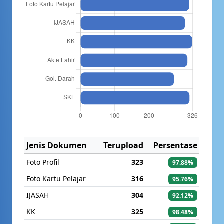
Jenis Dokumen
Terupload
Persentase
Foto Profil
323
97.88%
Foto Kartu Pelajar
316
95.76%
IJASAH
304
92.12%
KK
325
98.48%