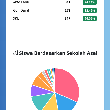
Akte Lahir
311
94.24%
Gol. Darah
272
82.42%
SKL
317
96.06%
Siswa Berdasarkan Sekolah Asal