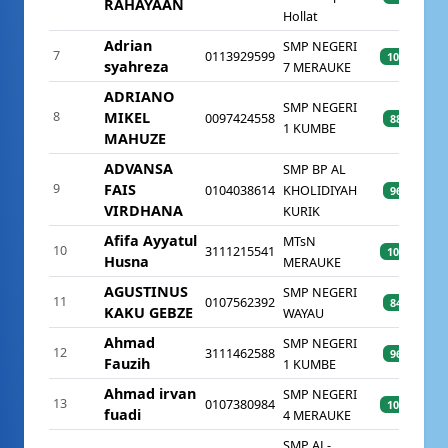
RAHAYAAN
Hollat
Adrian
SMP NEGERI
7
0113929599
100%
syahreza
7 MERAUKE
ADRIANO
SMP NEGERI
8
MIKEL
0097424558
88%
1 KUMBE
MAHUZE
ADVANSA
SMP BP AL
9
FAIS
0104038614
KHOLIDIYAH
96%
VIRDHANA
KURIK
Afifa Ayyatul
MTsN
10
3111215541
100%
Husna
MERAUKE
AGUSTINUS
SMP NEGERI
11
0107562392
84%
KAKU GEBZE
WAYAU
Ahmad
SMP NEGERI
12
3111462588
96%
Fauzih
1 KUMBE
Ahmad irvan
SMP NEGERI
13
0107380984
100%
fuadi
4 MERAUKE
SMP AL-