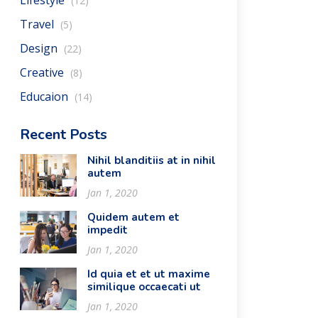
Lifestyle
(12)
Travel
(5)
Design
(22)
Creative
(8)
Educaion
(14)
Recent Posts
Nihil blanditiis at in nihil
autem
Jan 1, 2020
Quidem autem et
impedit
Jan 1, 2020
Id quia et et ut maxime
similique occaecati ut
Jan 1, 2020