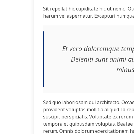
Sit repellat hic cupiditate hic ut nemo. Q
harum vel aspernatur. Excepturi numquam
Et vero doloremque temp
Deleniti sunt animi a
minus
Sed quo laboriosam qui architecto. Occa
provident voluptas mollitia aliquid. Id re
suscipit perspiciatis. Voluptate ex reru
tempora et quibusdam voluptas. Beatae a
rerum. Omnis dolorum exercitationem har