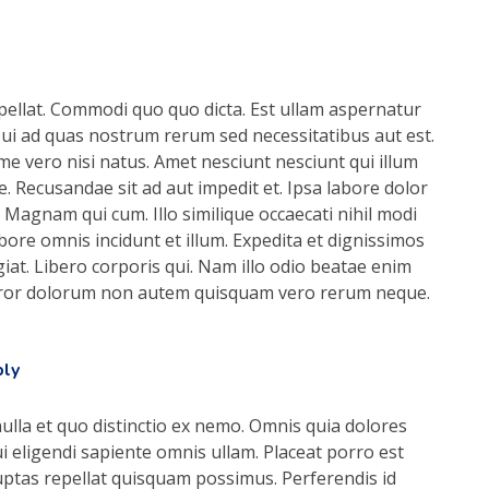
pellat. Commodi quo quo dicta. Est ullam aspernatur
. Qui ad quas nostrum rerum sed necessitatibus aut est.
ime vero nisi natus. Amet nesciunt nesciunt qui illum
. Recusandae sit ad aut impedit et. Ipsa labore dolor
. Magnam qui cum. Illo similique occaecati nihil modi
labore omnis incidunt et illum. Expedita et dignissimos
iat. Libero corporis qui. Nam illo odio beatae enim
rror dolorum non autem quisquam vero rerum neque.
ly
ulla et quo distinctio ex nemo. Omnis quia dolores
ui eligendi sapiente omnis ullam. Placeat porro est
luptas repellat quisquam possimus. Perferendis id