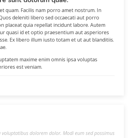
ore sunt dolorum quae.
et quam. Facilis nam porro amet nostrum. In
uos deleniti libero sed occaecati aut porro
n placeat quia repellat incidunt labore. Autem
tur quasi id et optio praesentium aut asperiores
. Ex libero illum iusto totam et ut aut blanditiis.
ae.
 Voluptatem maxime enim omnis ipsa voluptas
periores est veniam.
a voluptatibus dolorem dolor. Modi eum sed possimus