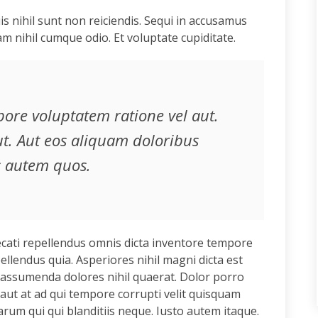
uis nihil sunt non reiciendis. Sequi in accusamus
 nihil cumque odio. Et voluptate cupiditate.
ore voluptatem ratione vel aut.
ut. Aut eos aliquam doloribus
 autem quos.
ecati repellendus omnis dicta inventore tempore
pellendus quia. Asperiores nihil magni dicta est
m assumenda dolores nihil quaerat. Dolor porro
ut at ad qui tempore corrupti velit quisquam
um qui qui blanditiis neque. Iusto autem itaque.