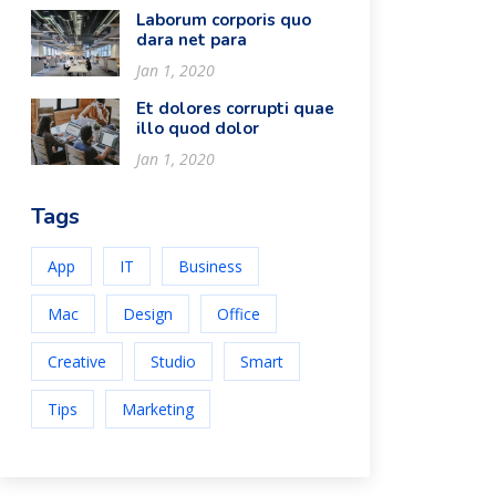
Laborum corporis quo
dara net para
Jan 1, 2020
Et dolores corrupti quae
illo quod dolor
Jan 1, 2020
Tags
App
IT
Business
Mac
Design
Office
Creative
Studio
Smart
Tips
Marketing