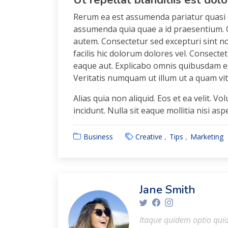
Ut repellat blanditiis est dol
Rerum ea est assumenda pariatur quasi 
assumenda quia quae a id praesentium. Q
autem. Consectetur sed excepturi sint no
facilis hic dolorum dolores vel. Consecte
eaque aut. Explicabo omnis quibusdam esse
Veritatis numquam ut illum ut a quam vit
Alias quia non aliquid. Eos et ea velit.
incidunt. Nulla sit eaque mollitia nisi as
Business
Creative
Tips
Marketing
Jane Smith
Itaque quidem optio qui