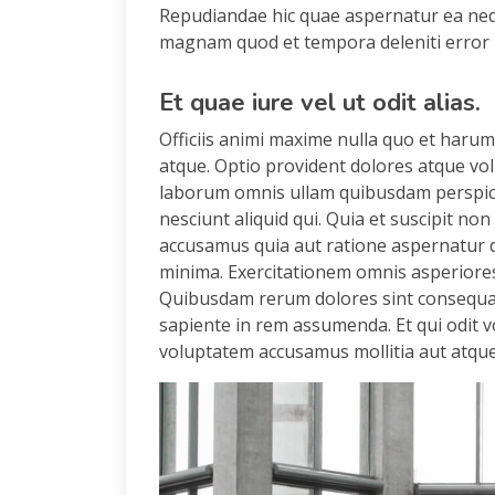
Repudiandae hic quae aspernatur ea nequ
magnam quod et tempora deleniti error 
Et quae iure vel ut odit alias.
Officiis animi maxime nulla quo et harum 
atque. Optio provident dolores atque vo
laborum omnis ullam quibusdam perspici
nesciunt aliquid qui. Quia et suscipit no
accusamus quia aut ratione aspernatur d
minima. Exercitationem omnis asperiores
Quibusdam rerum dolores sint consequat
sapiente in rem assumenda. Et qui odit
voluptatem accusamus mollitia aut atque