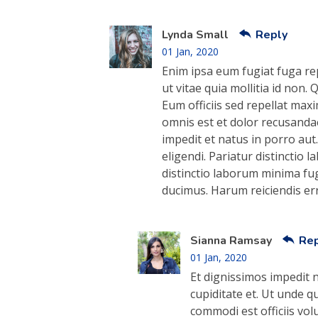
Lynda Small
Reply
01 Jan, 2020
Enim ipsa eum fugiat fuga re
ut vitae quia mollitia id non
Eum officiis sed repellat max
omnis est et dolor recusandae
impedit et natus in porro aut
eligendi. Pariatur distinctio 
distinctio laborum minima fug
ducimus. Harum reiciendis e
Sianna Ramsay
Rep
01 Jan, 2020
Et dignissimos impedit n
cupiditate et. Ut unde q
commodi est officiis vo