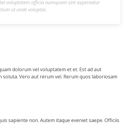
lat voluptatem officia numquam sint aspernatur
ntium ut unde voluptas.
 quam dolorum vel voluptatem et et. Est ad aut
um soluta. Vero aut rerum vel. Rerum quos laboriosam
is sapiente non. Autem itaque eveniet saepe. Officiis